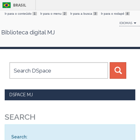
BRASIL
Ir para o conteúdo
1
Ir para o menu
2
Ir para a busca
3
Ir para o rodapé
4
IDIOMAS
Biblioteca digital MJ
Skip
navigation
DSPACE MJ
SEARCH
Search: