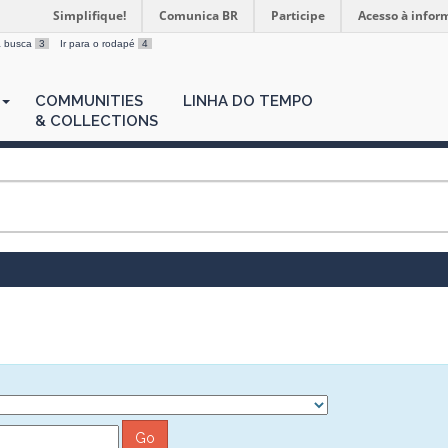
Simplifique!
Comunica BR
Participe
Acesso à infor
 a busca
3
Ir para o rodapé
4
COMMUNITIES
LINHA DO TEMPO
& COLLECTIONS