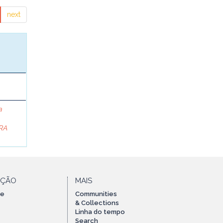
next
a
RA
AÇÃO
MAIS
te
Communities
& Collections
Linha do tempo
Search