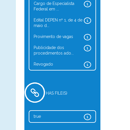
Cargo de Especialista
1
Federal em ...
Edital DEPEN nº 1, de 4 de
1
maio d...
Provimento de vagas
1
Publicidade dos
1
procedimentos ado...
Revogado
1
HAS FILE(S)
true
1