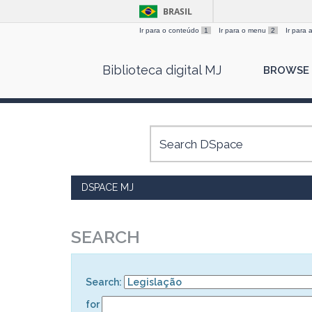
BRASIL
Ir para o conteúdo
1
Ir para o menu
2
Ir para
Skip
Biblioteca digital MJ
BROWSE
navigation
DSPACE MJ
SEARCH
Search:
for