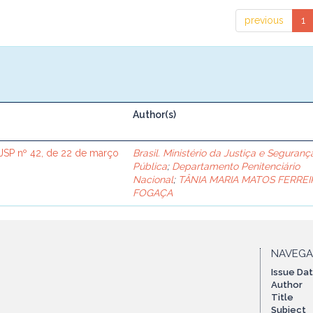
previous
1
Author(s)
SP nº 42, de 22 de março
Brasil. Ministério da Justiça e Seguranç
Pública
;
Departamento Penitenciário
Nacional
;
TÂNIA MARIA MATOS FERREI
FOGAÇA
NAVEG
Issue Da
Author
Title
Subject