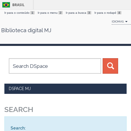
BRASIL
Ir para o conteúdo
1
Ir para o menu
2
Ir para a busca
3
Ir para o rodapé
4
IDIOMAS
Biblioteca digital MJ
Skip
navigation
DSPACE MJ
SEARCH
Search: