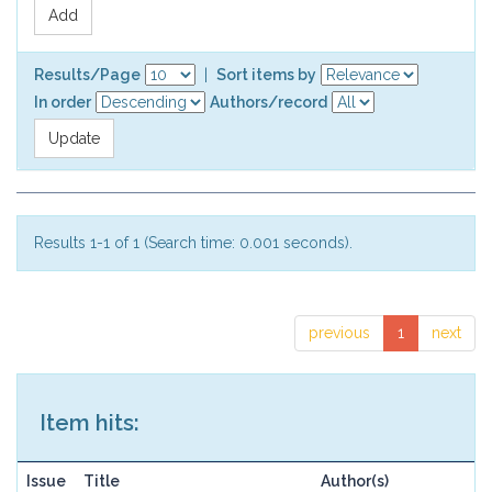
Results/Page
|
Sort items by
In order
Authors/record
Results 1-1 of 1 (Search time: 0.001 seconds).
previous
1
next
Item hits:
Issue
Title
Author(s)