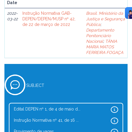
Date
2022-
Instrução Normativa GAB-
Brasil. Ministério da
03-22
DEPEN/DEPEN/MJSP nº 42,
Justiça e Segurança
de 22 de março de 2022
Pública
;
Departamento
Penitenciário
Nacional
;
TÂNIA
MARIA MATOS
FERREIRA FOGAÇA
SUBJECT
Edital DEPEN nº 1, de 4 de maio d...
1
Instrução Normativa nº 41, de 16 ...
1
Provimento de vagas