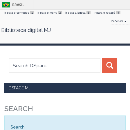
BRASIL
Ir para o conteúdo
1
Ir para o menu
2
Ir para a busca
3
Ir para o rodapé
4
IDIOMAS
Biblioteca digital MJ
Skip
navigation
DSPACE MJ
SEARCH
Search: