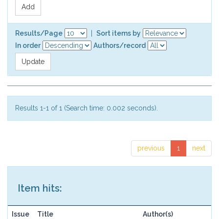
Results/Page
|
Sort items by
In order
Authors/record
Results 1-1 of 1 (Search time: 0.002 seconds).
previous
1
next
Item hits:
Issue
Title
Author(s)