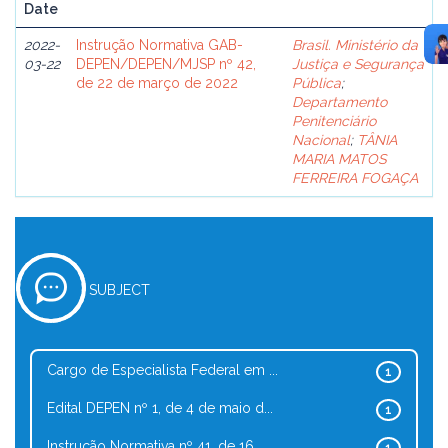
Date
2022-
Instrução Normativa GAB-
Brasil. Ministério da
03-22
DEPEN/DEPEN/MJSP nº 42,
Justiça e Segurança
de 22 de março de 2022
Pública
;
Departamento
Penitenciário
Nacional
;
TÂNIA
MARIA MATOS
FERREIRA FOGAÇA
SUBJECT
Cargo de Especialista Federal em ...
1
Edital DEPEN nº 1, de 4 de maio d...
1
Instrução Normativa nº 41, de 16 ...