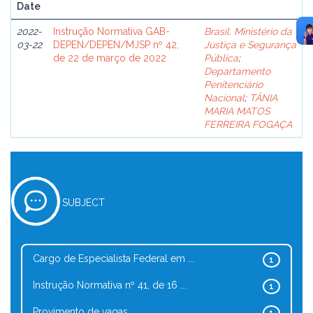
Date
2022-
Instrução Normativa GAB-
Brasil. Ministério da
03-22
DEPEN/DEPEN/MJSP nº 42,
Justiça e Segurança
de 22 de março de 2022
Pública
;
Departamento
Penitenciário
Nacional
;
TÂNIA
MARIA MATOS
FERREIRA FOGAÇA
SUBJECT
Cargo de Especialista Federal em ...
1
Instrução Normativa nº 41, de 16 ...
1
Provimento de vagas