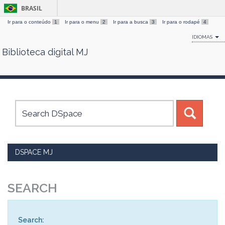
BRASIL
Ir para o conteúdo
1
Ir para o menu
2
Ir para a busca
3
Ir para o rodapé
4
IDIOMAS
Biblioteca digital MJ
Skip
navigation
DSPACE MJ
SEARCH
Search: