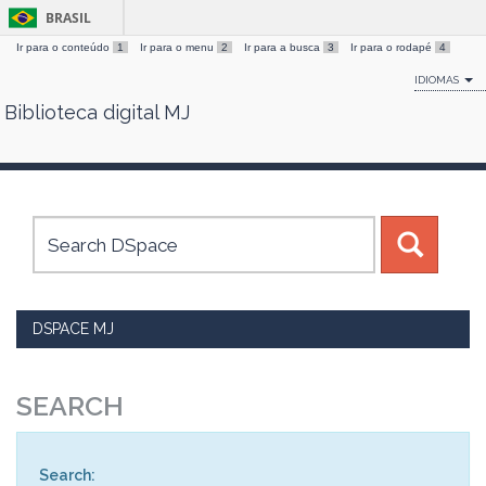
BRASIL
Ir para o conteúdo
1
Ir para o menu
2
Ir para a busca
3
Ir para o rodapé
4
IDIOMAS
Biblioteca digital MJ
Skip
navigation
DSPACE MJ
SEARCH
Search: