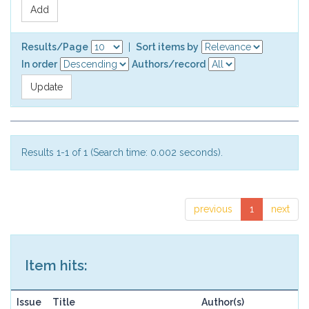
Results/Page
|
Sort items by
In order
Authors/record
Results 1-1 of 1 (Search time: 0.002 seconds).
previous
1
next
Item hits:
Issue
Title
Author(s)