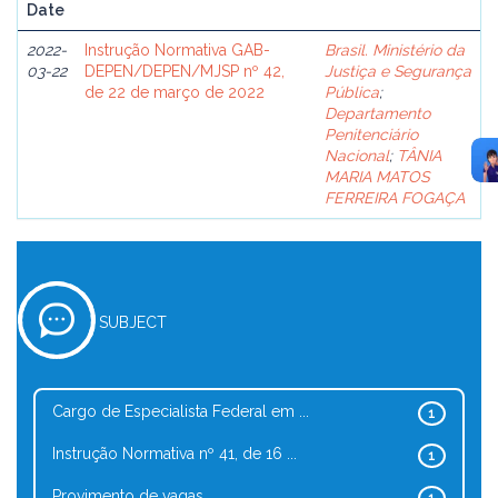
Date
2022-
Instrução Normativa GAB-
Brasil. Ministério da
03-22
DEPEN/DEPEN/MJSP nº 42,
Justiça e Segurança
de 22 de março de 2022
Pública
;
Departamento
Penitenciário
Nacional
;
TÂNIA
MARIA MATOS
FERREIRA FOGAÇA
SUBJECT
Cargo de Especialista Federal em ...
1
Instrução Normativa nº 41, de 16 ...
1
Provimento de vagas