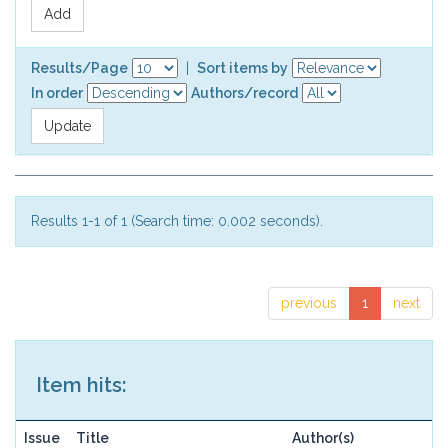
Results/Page
|
Sort items by
In order
Authors/record
Results 1-1 of 1 (Search time: 0.002 seconds).
previous
1
next
Item hits:
Issue
Title
Author(s)