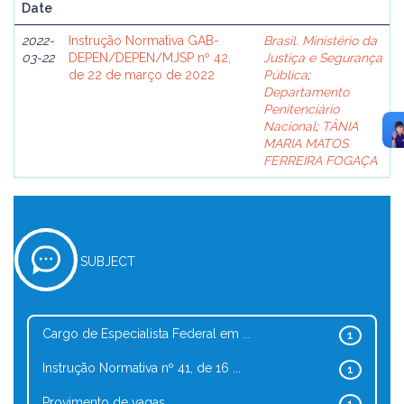
Date
2022-
Instrução Normativa GAB-
Brasil. Ministério da
03-22
DEPEN/DEPEN/MJSP nº 42,
Justiça e Segurança
de 22 de março de 2022
Pública
;
Departamento
Penitenciário
Nacional
;
TÂNIA
MARIA MATOS
FERREIRA FOGAÇA
SUBJECT
Cargo de Especialista Federal em ...
1
Instrução Normativa nº 41, de 16 ...
1
Provimento de vagas