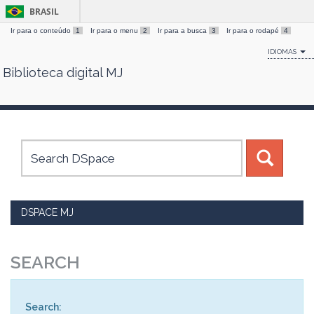
BRASIL
Ir para o conteúdo
1
Ir para o menu
2
Ir para a busca
3
Ir para o rodapé
4
IDIOMAS
Biblioteca digital MJ
Skip
navigation
DSPACE MJ
SEARCH
Search: