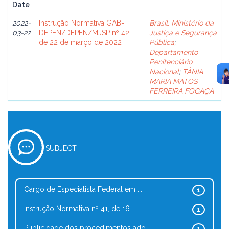
Date
2022-
Instrução Normativa GAB-
Brasil. Ministério da
03-22
DEPEN/DEPEN/MJSP nº 42,
Justiça e Segurança
de 22 de março de 2022
Pública
;
Departamento
Penitenciário
Nacional
;
TÂNIA
MARIA MATOS
FERREIRA FOGAÇA
SUBJECT
Cargo de Especialista Federal em ...
1
Instrução Normativa nº 41, de 16 ...
1
Publicidade dos procedimentos ado...