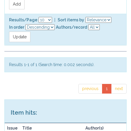
Results/Page
|
Sort items by
In order
Authors/record
Results 1-1 of 1 (Search time: 0.002 seconds).
previous
1
next
Item hits:
Issue
Title
Author(s)