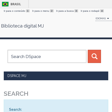
BRASIL
Ir para o conteúdo
1
Ir para o menu
2
Ir para a busca
3
Ir para o rodapé
4
IDIOMAS
Biblioteca digital MJ
Skip
navigation
DSPACE MJ
SEARCH
Search: