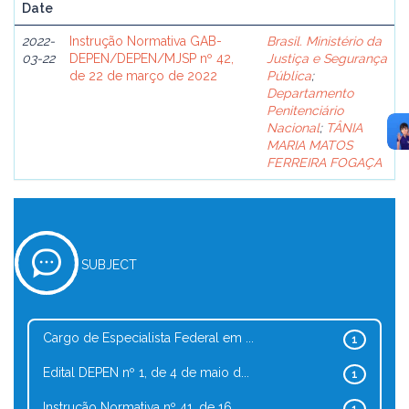
Date
2022-
Instrução Normativa GAB-
Brasil. Ministério da
03-22
DEPEN/DEPEN/MJSP nº 42,
Justiça e Segurança
de 22 de março de 2022
Pública
;
Departamento
Penitenciário
Nacional
;
TÂNIA
MARIA MATOS
FERREIRA FOGAÇA
SUBJECT
Cargo de Especialista Federal em ...
1
Edital DEPEN nº 1, de 4 de maio d...
1
Instrução Normativa nº 41, de 16 ...