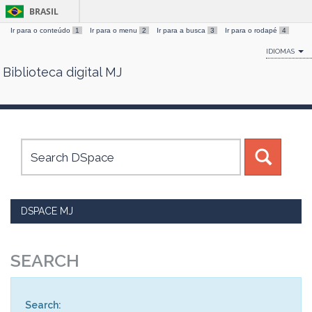
BRASIL
Ir para o conteúdo
1
Ir para o menu
2
Ir para a busca
3
Ir para o rodapé
4
IDIOMAS
Biblioteca digital MJ
Skip
navigation
DSPACE MJ
SEARCH
Search: