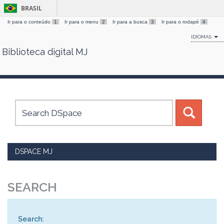
BRASIL
Ir para o conteúdo
1
Ir para o menu
2
Ir para a busca
3
Ir para o rodapé
4
IDIOMAS
Biblioteca digital MJ
Skip
navigation
DSPACE MJ
SEARCH
Search: