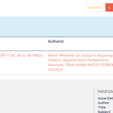
previous
1
Author(s)
SP nº 42, de 22 de março
Brasil. Ministério da Justiça e Seguranç
Pública
;
Departamento Penitenciário
Nacional
;
TÂNIA MARIA MATOS FERREI
FOGAÇA
NAVEG
Issue Da
Author
Title
Subject