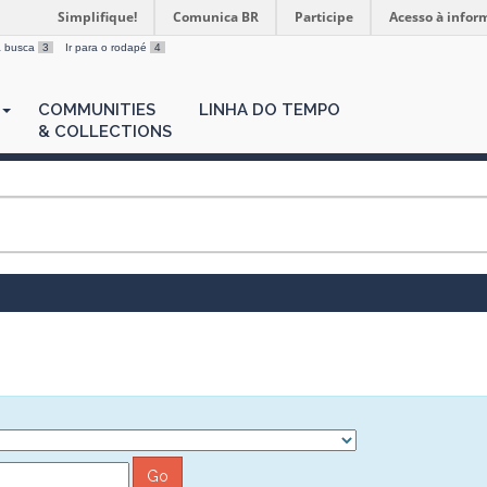
Simplifique!
Comunica BR
Participe
Acesso à infor
 a busca
3
Ir para o rodapé
4
COMMUNITIES
LINHA DO TEMPO
& COLLECTIONS