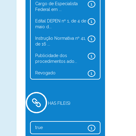
Cargo de Especialista
1
Federal em ...
Edital DEPEN nº 1, de 4 de
1
maio d...
Instrução Normativa nº 41,
1
de 16 ...
Publicidade dos
1
procedimentos ado...
Revogado
1
HAS FILE(S)
true
1