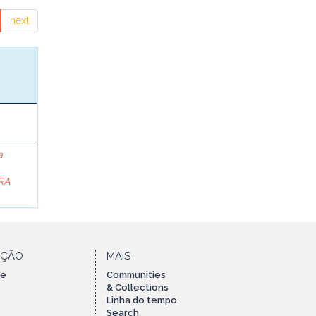
next
a
RA
AÇÃO
MAIS
te
Communities
& Collections
Linha do tempo
Search