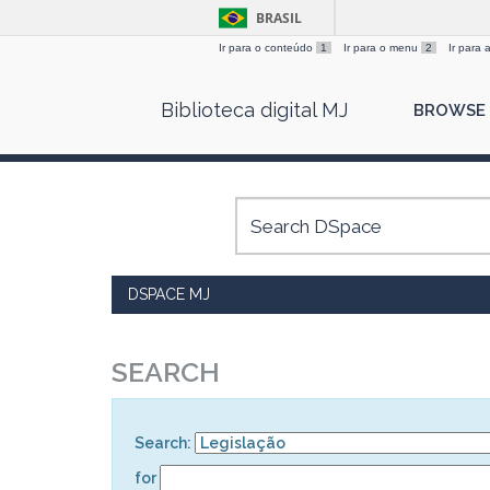
BRASIL
Ir para o conteúdo
1
Ir para o menu
2
Ir para
Skip
Biblioteca digital MJ
BROWSE
navigation
DSPACE MJ
SEARCH
Search:
for