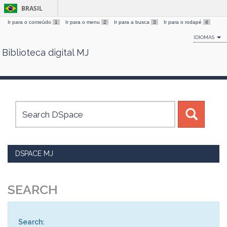
BRASIL
Ir para o conteúdo
1
Ir para o menu
2
Ir para a busca
3
Ir para o rodapé
4
IDIOMAS
Biblioteca digital MJ
Skip
navigation
DSPACE MJ
SEARCH
Search: