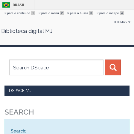
BRASIL
Ir para o conteúdo
1
Ir para o menu
2
Ir para a busca
3
Ir para o rodapé
4
IDIOMAS
Biblioteca digital MJ
Skip
navigation
DSPACE MJ
SEARCH
Search: