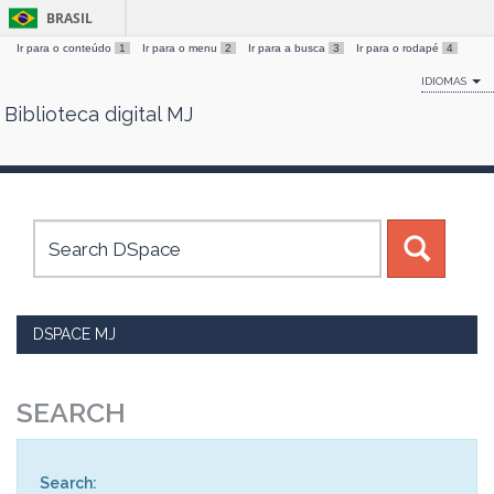
BRASIL
Ir para o conteúdo
1
Ir para o menu
2
Ir para a busca
3
Ir para o rodapé
4
IDIOMAS
Biblioteca digital MJ
Skip
navigation
DSPACE MJ
SEARCH
Search: