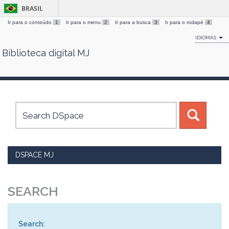
BRASIL
Ir para o conteúdo
1
Ir para o menu
2
Ir para a busca
3
Ir para o rodapé
4
IDIOMAS
Biblioteca digital MJ
Skip
navigation
DSPACE MJ
SEARCH
Search: