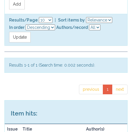
Results/Page
|
Sort items by
In order
Authors/record
Results 1-1 of 1 (Search time: 0.002 seconds).
previous
1
next
Item hits:
Issue
Title
Author(s)