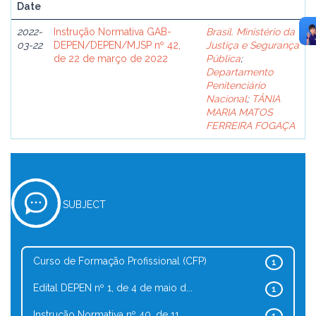
Date
2022-
Instrução Normativa GAB-
Brasil. Ministério da
03-22
DEPEN/DEPEN/MJSP nº 42,
Justiça e Segurança
de 22 de março de 2022
Pública
;
Departamento
Penitenciário
Nacional
;
TÂNIA
MARIA MATOS
FERREIRA FOGAÇA
SUBJECT
Curso de Formação Profissional (CFP)
1
Edital DEPEN nº 1, de 4 de maio d...
1
Instrução Normativa nº 40, de 11 ...