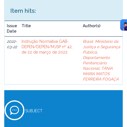
Item hits:
Issue
Title
Author(s)
Date
2022-
Instrução Normativa GAB-
Brasil. Ministério da
03-22
DEPEN/DEPEN/MJSP nº 42,
Justiça e Segurança
de 22 de março de 2022
Pública
;
Departamento
Penitenciário
Nacional
;
TÂNIA
MARIA MATOS
FERREIRA FOGAÇA
SUBJECT