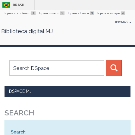
BRASIL
Ir para o conteúdo
1
Ir para o menu
2
Ir para a busca
3
Ir para o rodapé
4
IDIOMAS
Biblioteca digital MJ
Skip
navigation
DSPACE MJ
SEARCH
Search: