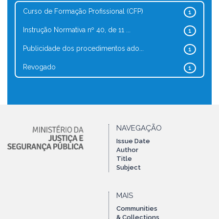
Curso de Formação Profissional (CFP)
1
Instrução Normativa nº 40, de 11 ...
1
Publicidade dos procedimentos ado...
1
Revogado
1
NAVEGAÇÃO
Issue Date
Author
Title
Subject
MAIS
Communities
& Collections