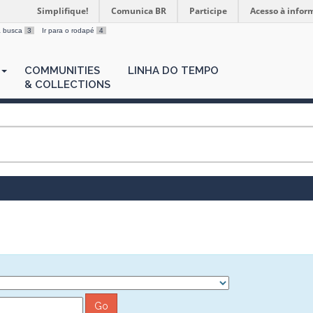
Simplifique!
Comunica BR
Participe
Acesso à infor
 a busca
3
Ir para o rodapé
4
COMMUNITIES
LINHA DO TEMPO
& COLLECTIONS