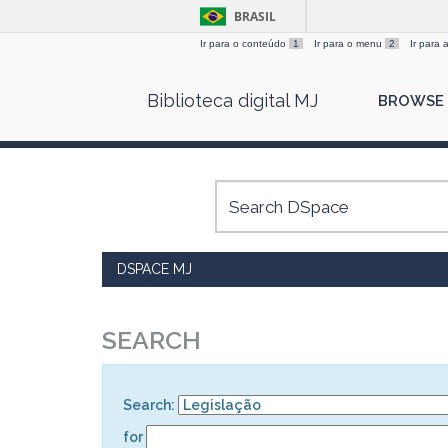
BRASIL
Ir para o conteúdo
1
Ir para o menu
2
Ir para
Skip
Biblioteca digital MJ
BROWSE
navigation
DSPACE MJ
SEARCH
Search:
for