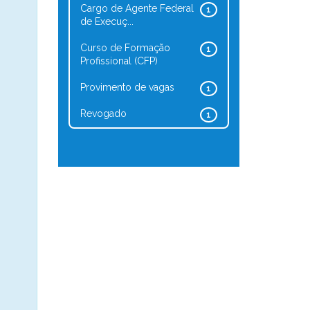
Cargo de Agente Federal
1
de Execuç...
Curso de Formação
1
Profissional (CFP)
Provimento de vagas
1
Revogado
1