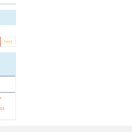
next
a
RA