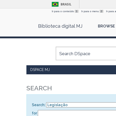
BRASIL
Ir para o conteúdo
1
Ir para o menu
2
Ir para
Skip
Biblioteca digital MJ
BROWSE
navigation
DSPACE MJ
SEARCH
Search:
for