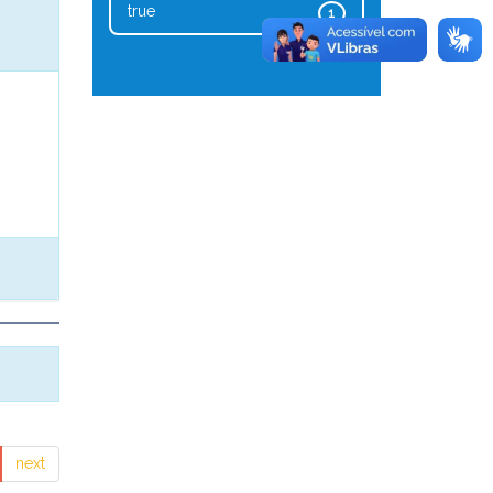
true
1
next