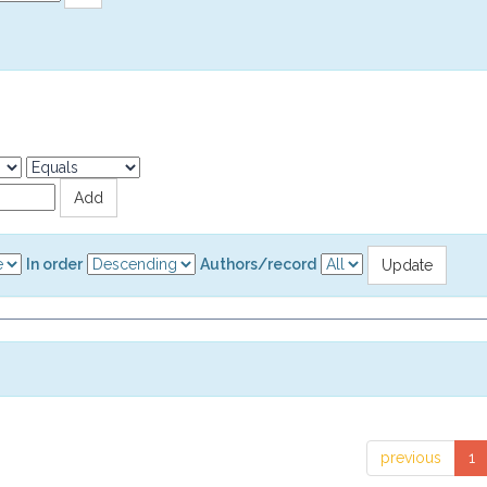
In order
Authors/record
previous
1