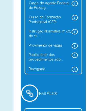
Cargo de Agente Federal
1
de Execuç...
Curso de Formação
1
Profissional (CFP)
Instrução Normativa nº 40,
1
de 11 ...
Provimento de vagas
1
Publicidade dos
1
procedimentos ado...
Revogado
1
HAS FILE(S)