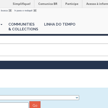
Simplifique!
Comunica BR
Participe
Acesso à infor
 a busca
3
Ir para o rodapé
4
COMMUNITIES
LINHA DO TEMPO
& COLLECTIONS