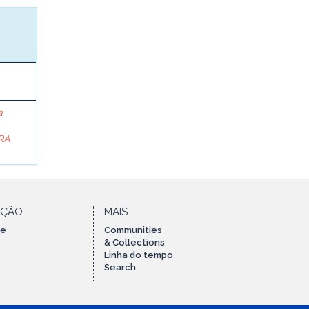
a
RA
AÇÃO
MAIS
te
Communities
& Collections
Linha do tempo
Search