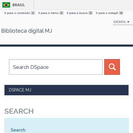
BRASIL
Ir para o conteúdo
1
Ir para o menu
2
Ir para a busca
3
Ir para o rodapé
4
IDIOMAS
Biblioteca digital MJ
Skip
navigation
DSPACE MJ
SEARCH
Search: