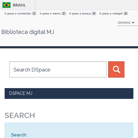
BRASIL
Ir para o conteúdo
1
Ir para o menu
2
Ir para a busca
3
Ir para o rodapé
4
IDIOMAS
Biblioteca digital MJ
Skip
navigation
DSPACE MJ
SEARCH
Search: