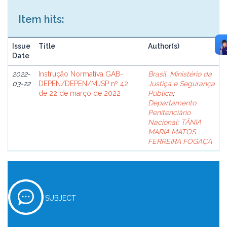
Item hits:
Issue
Title
Author(s)
Date
2022-
Instrução Normativa GAB-
Brasil. Ministério da
03-22
DEPEN/DEPEN/MJSP nº 42,
Justiça e Segurança
de 22 de março de 2022
Pública
;
Departamento
Penitenciário
Nacional
;
TÂNIA
MARIA MATOS
FERREIRA FOGAÇA
SUBJECT