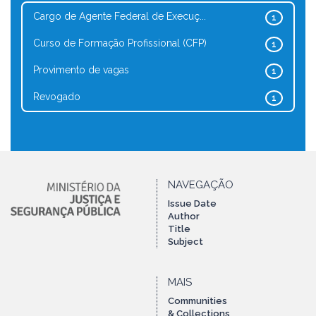
Cargo de Agente Federal de Execuç...
1
Curso de Formação Profissional (CFP)
1
Provimento de vagas
1
Revogado
1
NAVEGAÇÃO
Issue Date
Author
Title
Subject
MAIS
Communities
& Collections