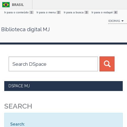
BRASIL
Ir para o conteúdo
1
Ir para o menu
2
Ir para a busca
3
Ir para o rodapé
4
IDIOMAS
Biblioteca digital MJ
Skip
navigation
DSPACE MJ
SEARCH
Search: