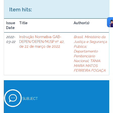
Item hits:
Issue
Title
Author(s)
Date
2022-
Instrução Normativa GAB-
Brasil. Ministério da
03-22
DEPEN/DEPEN/MJSP nº 42,
Justiça e Segurança
de 22 de março de 2022
Pública
;
Departamento
Penitenciário
Nacional
;
TÂNIA
MARIA MATOS
FERREIRA FOGAÇA
SUBJECT