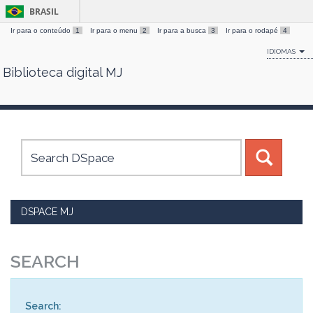
BRASIL
Ir para o conteúdo
1
Ir para o menu
2
Ir para a busca
3
Ir para o rodapé
4
IDIOMAS
Biblioteca digital MJ
Skip
navigation
DSPACE MJ
SEARCH
Search: