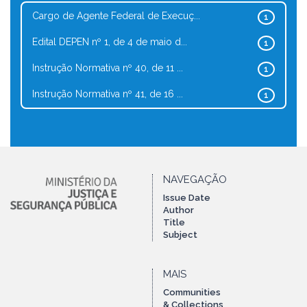
Cargo de Agente Federal de Execuç...
1
Edital DEPEN nº 1, de 4 de maio d...
1
Instrução Normativa nº 40, de 11 ...
1
Instrução Normativa nº 41, de 16 ...
1
NAVEGAÇÃO
Issue Date
Author
Title
Subject
MAIS
Communities
& Collections