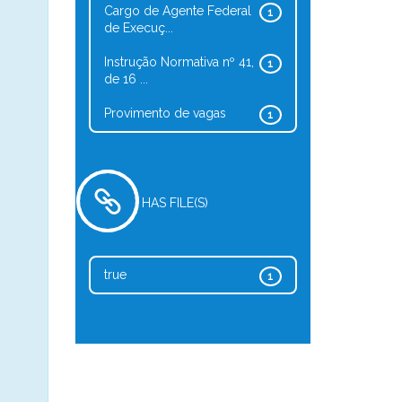
Cargo de Agente Federal
1
de Execuç...
Instrução Normativa nº 41,
1
de 16 ...
Provimento de vagas
1
HAS FILE(S)
true
1