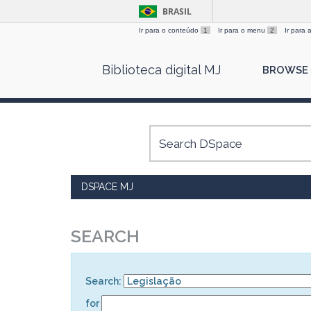
BRASIL
Ir para o conteúdo
1
Ir para o menu
2
Ir para
Skip
Biblioteca digital MJ
BROWSE
navigation
DSPACE MJ
SEARCH
Search:
for