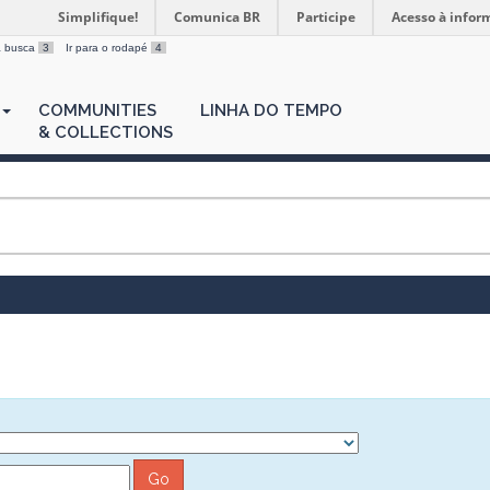
Simplifique!
Comunica BR
Participe
Acesso à infor
 a busca
3
Ir para o rodapé
4
COMMUNITIES
LINHA DO TEMPO
& COLLECTIONS