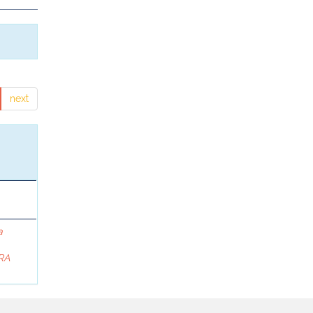
next
a
RA