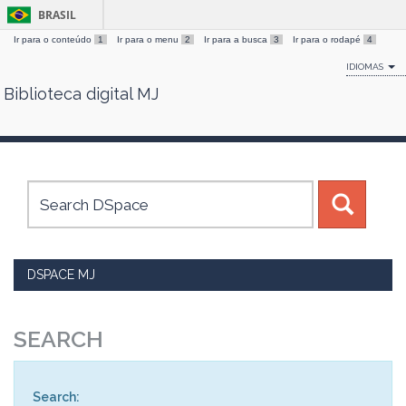
BRASIL
Ir para o conteúdo
1
Ir para o menu
2
Ir para a busca
3
Ir para o rodapé
4
IDIOMAS
Biblioteca digital MJ
Skip
navigation
DSPACE MJ
SEARCH
Search: