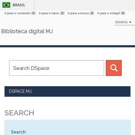
BRASIL
Ir para o conteúdo
1
Ir para o menu
2
Ir para a busca
3
Ir para o rodapé
4
IDIOMAS
Biblioteca digital MJ
Skip
navigation
DSPACE MJ
SEARCH
Search: