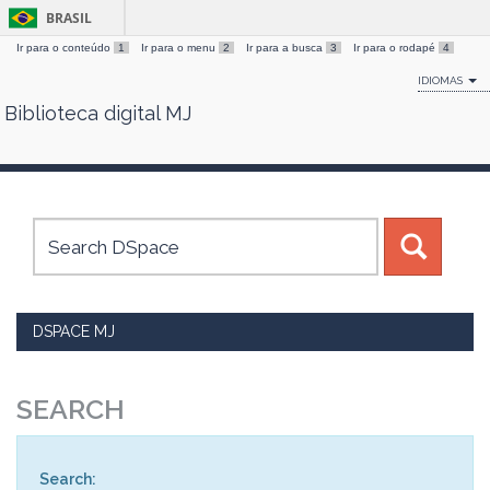
BRASIL
Ir para o conteúdo
1
Ir para o menu
2
Ir para a busca
3
Ir para o rodapé
4
IDIOMAS
Biblioteca digital MJ
Skip
navigation
DSPACE MJ
SEARCH
Search: