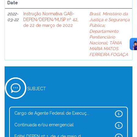
Date
2022-
Instrução Normativa GAB-
Brasil. Ministério da
03-22
DEPEN/DEPEN/MJSP nº 42,
Justiça e Segurança
de 22 de março de 2022
Pública
;
Departamento
Penitenciário
Nacional
;
TÂNIA
MARIA MATOS
FERREIRA FOGAÇA
SUBJECT
Cargo de Agente Federal de Execuç...
1
Continuada e/ou emergencial
1
Edital DEPEN nº 1, de 4 de maio d...