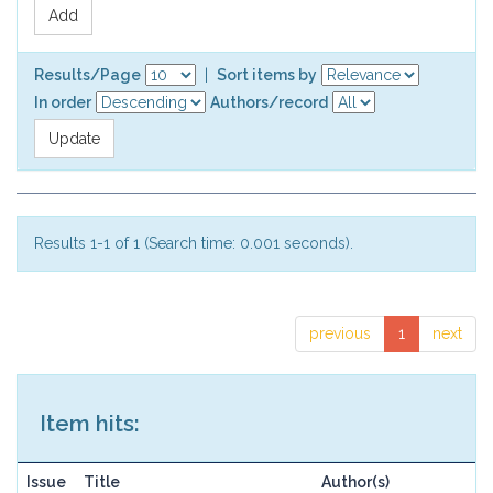
Results/Page
|
Sort items by
In order
Authors/record
Results 1-1 of 1 (Search time: 0.001 seconds).
previous
1
next
Item hits:
Issue
Title
Author(s)