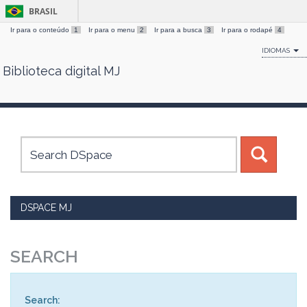
BRASIL
Ir para o conteúdo
1
Ir para o menu
2
Ir para a busca
3
Ir para o rodapé
4
IDIOMAS
Biblioteca digital MJ
Skip
navigation
DSPACE MJ
SEARCH
Search: