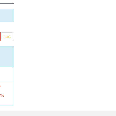
next
a
RA