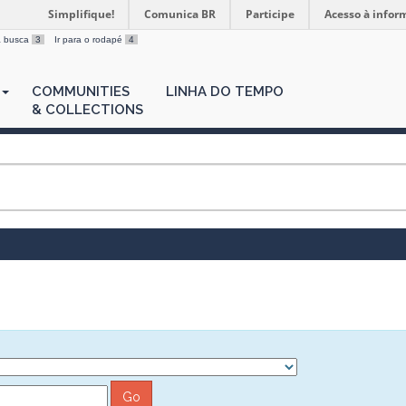
Simplifique!
Comunica BR
Participe
Acesso à infor
 a busca
3
Ir para o rodapé
4
COMMUNITIES
LINHA DO TEMPO
& COLLECTIONS