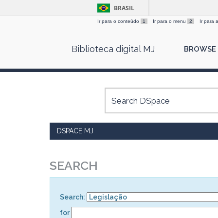
BRASIL
Ir para o conteúdo
1
Ir para o menu
2
Ir para
Skip
Biblioteca digital MJ
BROWSE
navigation
DSPACE MJ
SEARCH
Search:
for