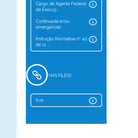
Cargo de Agente Federal
1
de Execuç...
Continuada e/ou
1
emergencial
Instrução Normativa nº 40,
1
de 11 ...
HAS FILE(S)
true
1