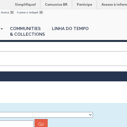
Simplifique!
Comunica BR
Participe
Acesso à infor
 a busca
3
Ir para o rodapé
4
COMMUNITIES
LINHA DO TEMPO
& COLLECTIONS