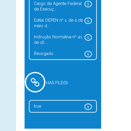
Cargo de Agente Federal
1
de Execuç...
Edital DEPEN nº 1, de 4 de
1
maio d...
Instrução Normativa nº 41,
1
de 16 ...
Revogado
1
HAS FILE(S)
true
1