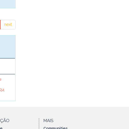
next
a
RA
AÇÃO
MAIS
te
Communities