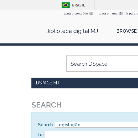
BRASIL
Ir para o conteúdo
1
Ir para o menu
2
Ir para
Skip
Biblioteca digital MJ
BROWSE
navigation
DSPACE MJ
SEARCH
Search:
for