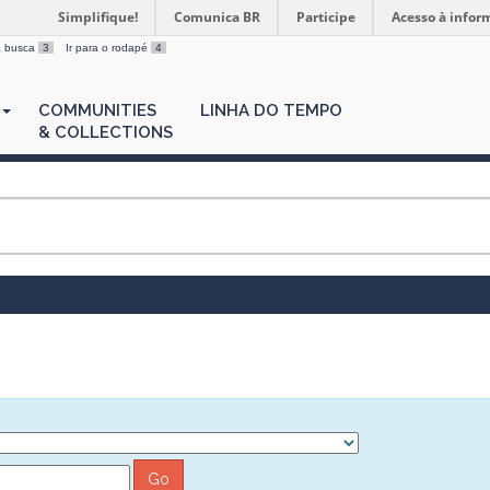
Simplifique!
Comunica BR
Participe
Acesso à infor
 a busca
3
Ir para o rodapé
4
COMMUNITIES
LINHA DO TEMPO
& COLLECTIONS