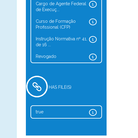
Cargo de Agente Federal
1
de Execuç...
Curso de Formação
1
Profissional (CFP)
Instrução Normativa nº 41,
1
de 16 ...
Revogado
1
HAS FILE(S)
true
1