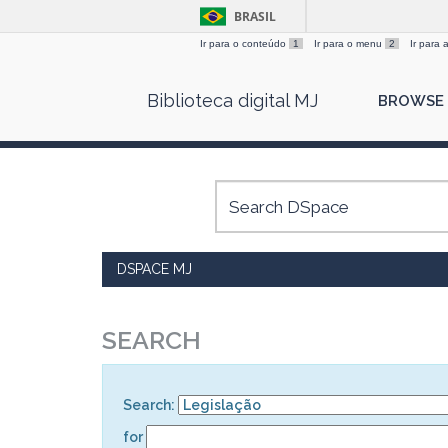
BRASIL
Ir para o conteúdo
1
Ir para o menu
2
Ir para
Skip
Biblioteca digital MJ
BROWSE
navigation
DSPACE MJ
SEARCH
Search:
for