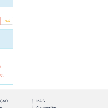
next
a
RA
AÇÃO
MAIS
te
Communities