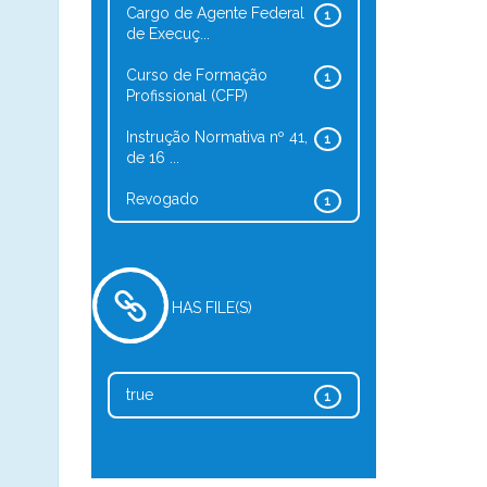
Cargo de Agente Federal
1
de Execuç...
Curso de Formação
1
Profissional (CFP)
Instrução Normativa nº 41,
1
de 16 ...
Revogado
1
HAS FILE(S)
true
1