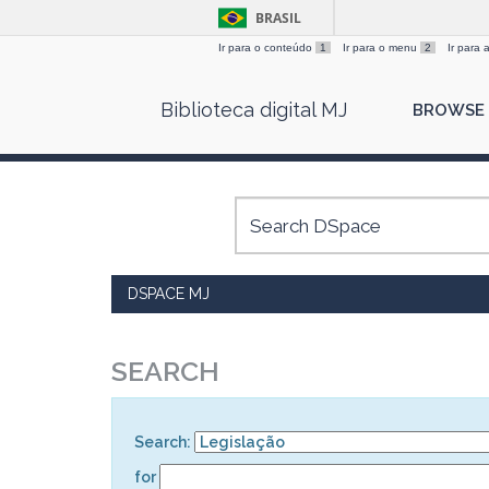
BRASIL
Ir para o conteúdo
1
Ir para o menu
2
Ir para
Skip
Biblioteca digital MJ
BROWSE
navigation
DSPACE MJ
SEARCH
Search:
for