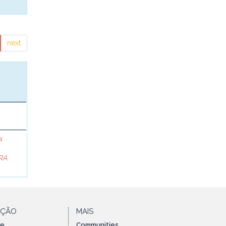
next
a
RA
AÇÃO
MAIS
te
Communities