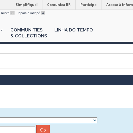
Simplifique!
Comunica BR
Participe
Acesso à infor
 a busca
3
Ir para o rodapé
4
COMMUNITIES
LINHA DO TEMPO
& COLLECTIONS