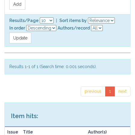
Results/Page
|
Sort items by
In order
Authors/record
Results 1-1 of 1 (Search time: 0.001 seconds).
previous
1
next
Item hits:
Issue
Title
Author(s)