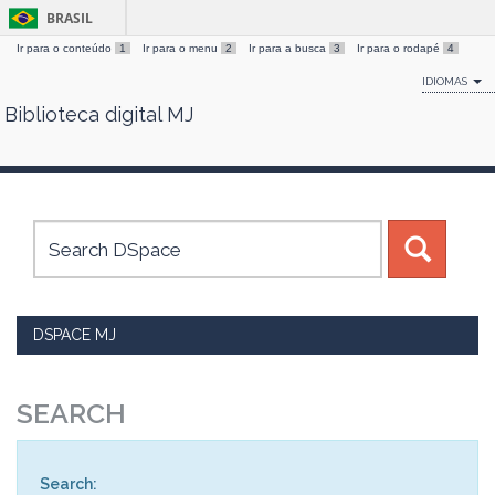
BRASIL
Ir para o conteúdo
1
Ir para o menu
2
Ir para a busca
3
Ir para o rodapé
4
IDIOMAS
Biblioteca digital MJ
Skip
navigation
DSPACE MJ
SEARCH
Search: