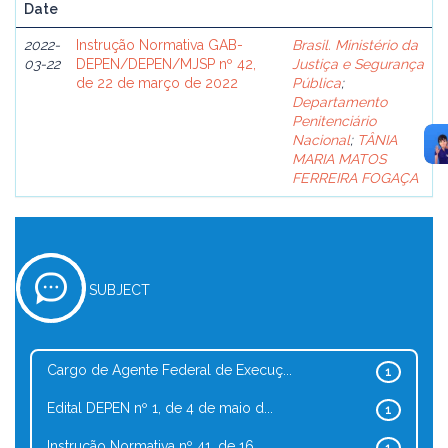
Date
2022-
Instrução Normativa GAB-
Brasil. Ministério da
03-22
DEPEN/DEPEN/MJSP nº 42,
Justiça e Segurança
de 22 de março de 2022
Pública
;
Departamento
Penitenciário
Nacional
;
TÂNIA
MARIA MATOS
FERREIRA FOGAÇA
SUBJECT
Cargo de Agente Federal de Execuç...
1
Edital DEPEN nº 1, de 4 de maio d...
1
Instrução Normativa nº 41, de 16 ...