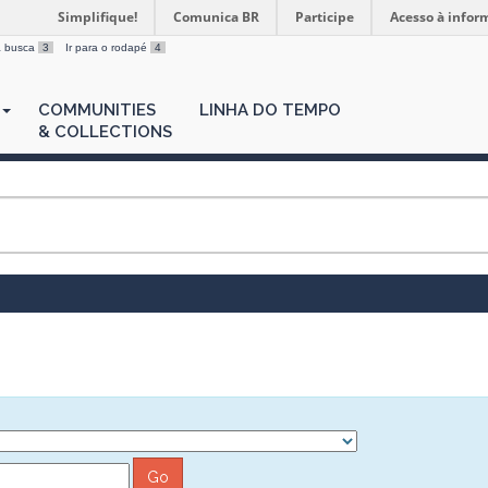
Simplifique!
Comunica BR
Participe
Acesso à infor
 a busca
3
Ir para o rodapé
4
COMMUNITIES
LINHA DO TEMPO
& COLLECTIONS