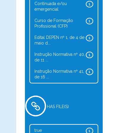
Continuada e/ou
1
emergencial
Curso de Formação
1
Profissional (CFP)
Edital DEPEN nº 1, de 4 de
1
maio d...
Instrução Normativa nº 40,
1
de 11 ...
Instrução Normativa nº 41,
1
de 16 ...
HAS FILE(S)
true
1