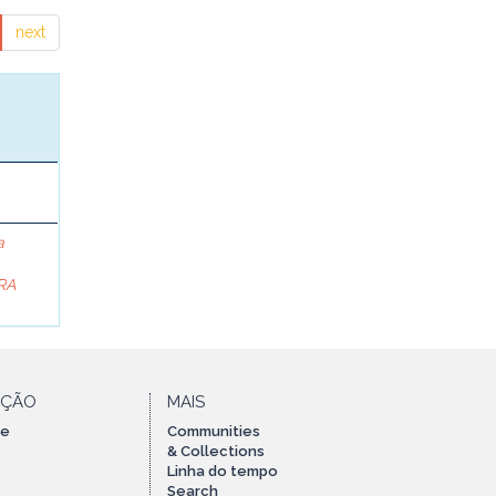
next
a
RA
AÇÃO
MAIS
te
Communities
& Collections
Linha do tempo
Search