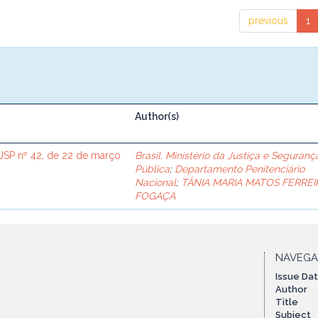
previous
1
Author(s)
SP nº 42, de 22 de março
Brasil. Ministério da Justiça e Seguranç
Pública
;
Departamento Penitenciário
Nacional
;
TÂNIA MARIA MATOS FERREI
FOGAÇA
NAVEG
Issue Da
Author
Title
Subject