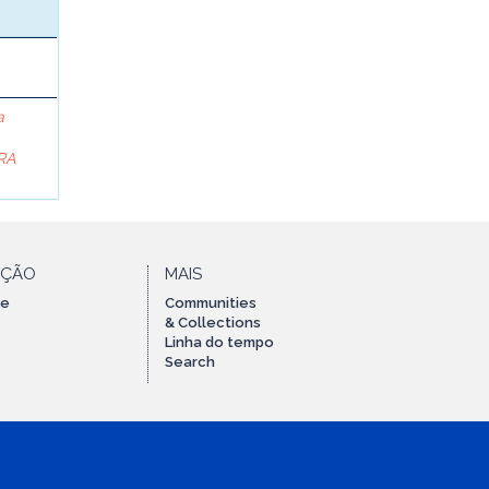
a
RA
AÇÃO
MAIS
te
Communities
& Collections
Linha do tempo
Search