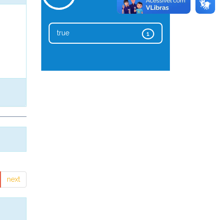
true
1
next