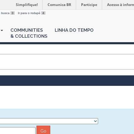
Simplifique!
Comunica BR
Participe
Acesso à infor
 a busca
3
Ir para o rodapé
4
COMMUNITIES
LINHA DO TEMPO
& COLLECTIONS