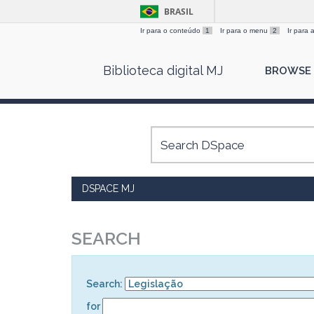
BRASIL
Ir para o conteúdo
1
Ir para o menu
2
Ir para
Skip
Biblioteca digital MJ
BROWSE
navigation
DSPACE MJ
SEARCH
Search:
for