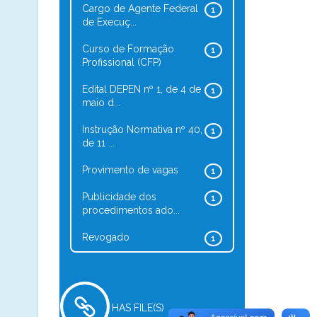
Cargo de Agente Federal
1
de Execuç...
Curso de Formação
1
Profissional (CFP)
Edital DEPEN nº 1, de 4 de
1
maio d...
Instrução Normativa nº 40,
1
de 11 ...
Provimento de vagas
1
Publicidade dos
1
procedimentos ado...
Revogado
1
HAS FILE(S)