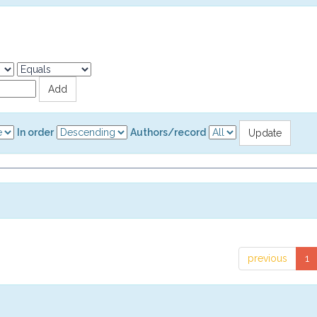
In order
Authors/record
previous
1