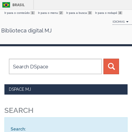
BRASIL
Ir para o conteúdo
1
Ir para o menu
2
Ir para a busca
3
Ir para o rodapé
4
IDIOMAS
Biblioteca digital MJ
Skip
navigation
DSPACE MJ
SEARCH
Search: