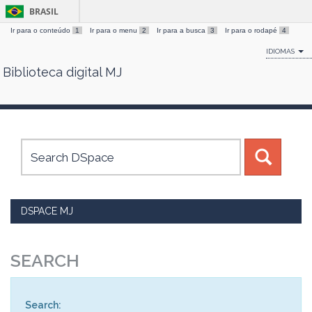
BRASIL
Ir para o conteúdo
1
Ir para o menu
2
Ir para a busca
3
Ir para o rodapé
4
IDIOMAS
Biblioteca digital MJ
Skip
navigation
DSPACE MJ
SEARCH
Search: