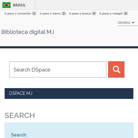
BRASIL
Ir para o conteúdo
1
Ir para o menu
2
Ir para a busca
3
Ir para o rodapé
4
IDIOMAS
Biblioteca digital MJ
Skip
navigation
DSPACE MJ
SEARCH
Search: