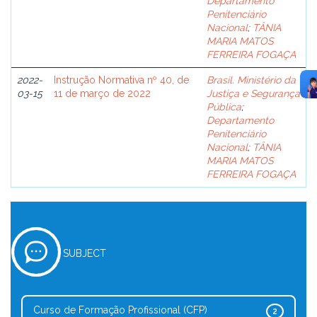
Departamento
Penitenciário
Nacional
;
TÂNIA
MARIA MATOS
FERREIRA FOGAÇA
2022-
Instrução Normativa nº 40, de
Brasil. Ministério da
03-15
11 de março de 2022
Justiça e Segurança
Pública
;
Departamento
Penitenciário
Nacional
;
TÂNIA
MARIA MATOS
FERREIRA FOGAÇA
SUBJECT
Curso de Formação Profissional (CFP)
2