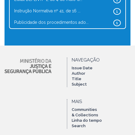
1
Instrução Normativa nº 41, de 16 ...
1
Publicidade dos procedimentos ado...
1
NAVEGAÇÃO
Issue Date
Author
Title
Subject
MAIS
Communities
& Collections
Linha do tempo
Search