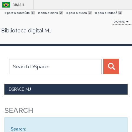
BRASIL
Ir para o conteúdo
1
Ir para o menu
2
Ir para a busca
3
Ir para o rodapé
4
IDIOMAS
Biblioteca digital MJ
Skip
navigation
DSPACE MJ
SEARCH
Search: