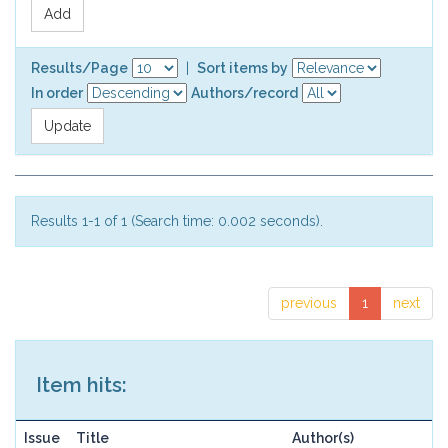
Results/Page
|
Sort items by
In order
Authors/record
Results 1-1 of 1 (Search time: 0.002 seconds).
previous
1
next
Item hits:
Issue
Title
Author(s)