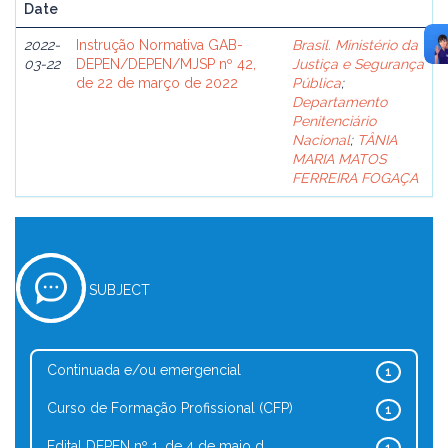
Date
2022-
Instrução Normativa GAB-
Brasil. Ministério da
03-22
DEPEN/DEPEN/MJSP nº 42,
Justiça e Segurança
de 22 de março de 2022
Pública
;
Departamento
Penitenciário
Nacional
;
TÂNIA
MARIA MATOS
FERREIRA FOGAÇA
SUBJECT
Continuada e/ou emergencial
1
Curso de Formação Profissional (CFP)
1
Edital DEPEN nº 1, de 4 de maio d...