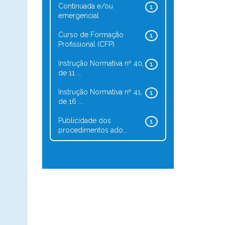
Continuada e/ou
1
emergencial
Curso de Formação
1
Profissional (CFP)
Instrução Normativa nº 40,
1
de 11 ...
Instrução Normativa nº 41,
1
de 16 ...
Publicidade dos
1
procedimentos ado...