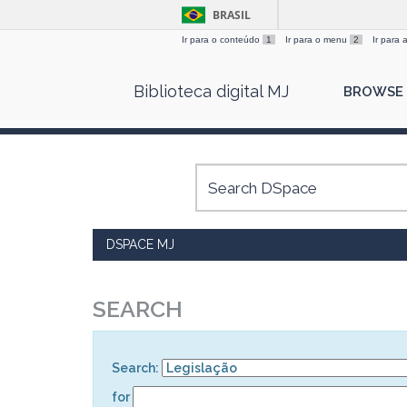
BRASIL
Ir para o conteúdo
1
Ir para o menu
2
Ir para
Skip
Biblioteca digital MJ
BROWSE
navigation
DSPACE MJ
SEARCH
Search:
for