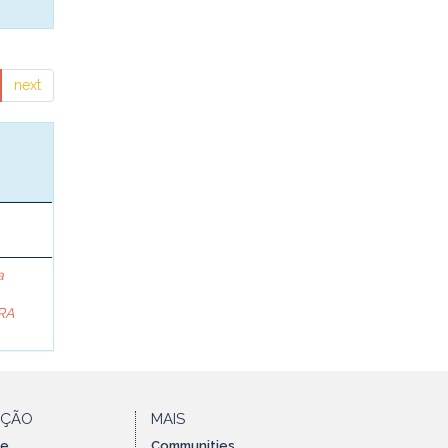
next
a
RA
AÇÃO
MAIS
te
Communities