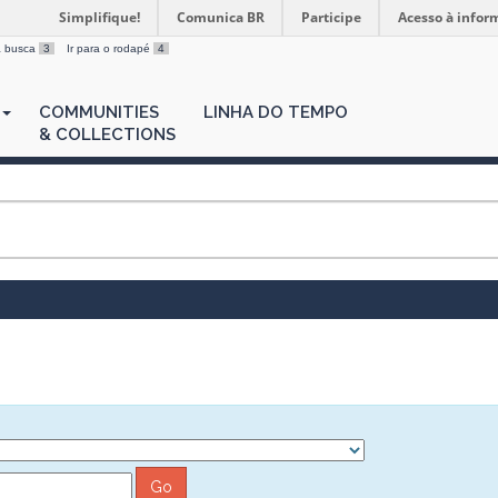
Simplifique!
Comunica BR
Participe
Acesso à infor
 a busca
3
Ir para o rodapé
4
COMMUNITIES
LINHA DO TEMPO
& COLLECTIONS