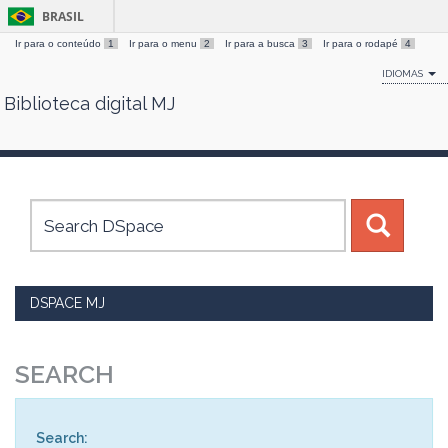
BRASIL
Ir para o conteúdo
1
Ir para o menu
2
Ir para a busca
3
Ir para o rodapé
4
IDIOMAS
Biblioteca digital MJ
Skip
navigation
DSPACE MJ
SEARCH
Search: