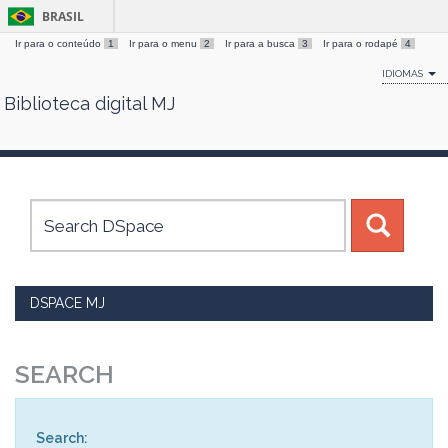
BRASIL
Ir para o conteúdo
1
Ir para o menu
2
Ir para a busca
3
Ir para o rodapé
4
IDIOMAS
Biblioteca digital MJ
Skip
navigation
DSPACE MJ
SEARCH
Search: