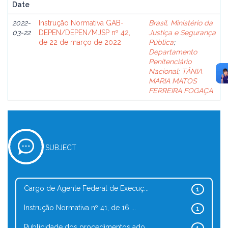
Date
2022-
Instrução Normativa GAB-
Brasil. Ministério da
03-22
DEPEN/DEPEN/MJSP nº 42,
Justiça e Segurança
de 22 de março de 2022
Pública
;
Departamento
Penitenciário
Nacional
;
TÂNIA
MARIA MATOS
FERREIRA FOGAÇA
SUBJECT
Cargo de Agente Federal de Execuç...
1
Instrução Normativa nº 41, de 16 ...
1
Publicidade dos procedimentos ado...