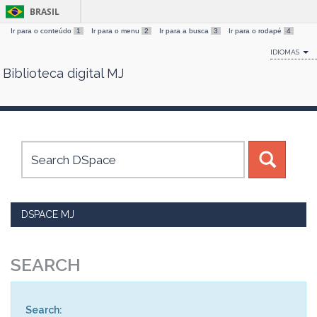
BRASIL
Ir para o conteúdo
1
Ir para o menu
2
Ir para a busca
3
Ir para o rodapé
4
IDIOMAS
Biblioteca digital MJ
Skip
navigation
DSPACE MJ
SEARCH
Search: