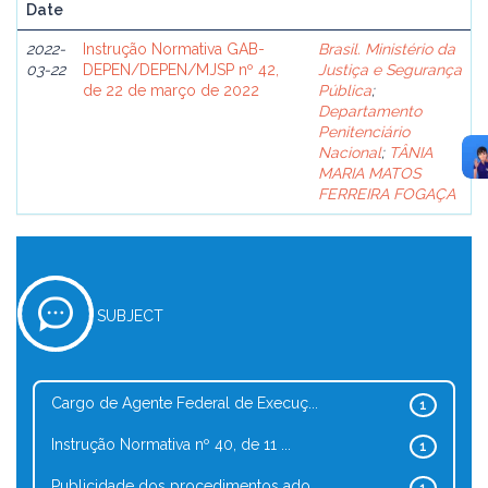
Date
2022-
Instrução Normativa GAB-
Brasil. Ministério da
03-22
DEPEN/DEPEN/MJSP nº 42,
Justiça e Segurança
de 22 de março de 2022
Pública
;
Departamento
Penitenciário
Nacional
;
TÂNIA
MARIA MATOS
FERREIRA FOGAÇA
SUBJECT
Cargo de Agente Federal de Execuç...
1
Instrução Normativa nº 40, de 11 ...
1
Publicidade dos procedimentos ado...