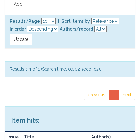
Results/Page
|
Sort items by
In order
Authors/record
Results 1-1 of 1 (Search time: 0.002 seconds).
previous
1
next
Item hits:
Issue
Title
Author(s)