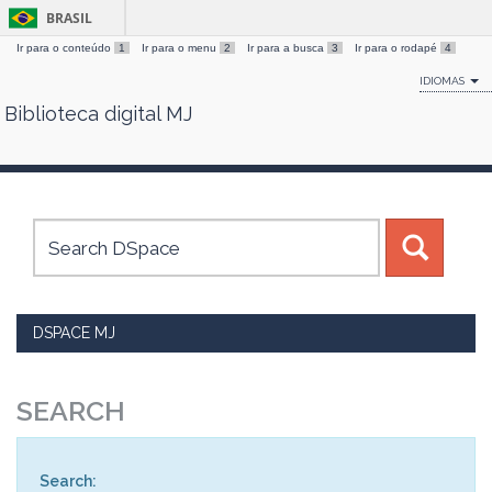
BRASIL
Ir para o conteúdo
1
Ir para o menu
2
Ir para a busca
3
Ir para o rodapé
4
IDIOMAS
Biblioteca digital MJ
Skip
navigation
DSPACE MJ
SEARCH
Search: