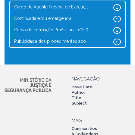
Cargo de Agente Federal de Execuç...
1
Continuada e/ou emergencial
1
Curso de Formação Profissional (CFP)
1
Publicidade dos procedimentos ado...
1
NAVEGAÇÃO
Issue Date
Author
Title
Subject
MAIS
Communities
& Collections