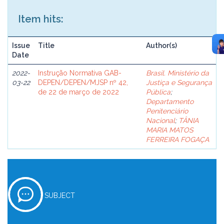
Item hits:
Issue
Title
Author(s)
Date
2022-
Instrução Normativa GAB-
Brasil. Ministério da
03-22
DEPEN/DEPEN/MJSP nº 42,
Justiça e Segurança
de 22 de março de 2022
Pública
;
Departamento
Penitenciário
Nacional
;
TÂNIA
MARIA MATOS
FERREIRA FOGAÇA
SUBJECT