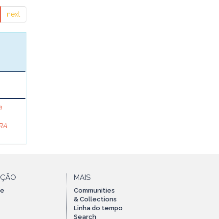
next
a
RA
AÇÃO
MAIS
te
Communities
& Collections
Linha do tempo
Search