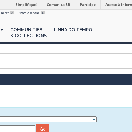
Simplifique!
Comunica BR
Participe
Acesso à infor
 a busca
3
Ir para o rodapé
4
COMMUNITIES
LINHA DO TEMPO
& COLLECTIONS