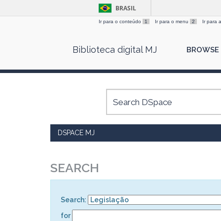
BRASIL
Ir para o conteúdo
1
Ir para o menu
2
Ir para
Skip
Biblioteca digital MJ
BROWSE
navigation
DSPACE MJ
SEARCH
Search:
for