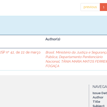
previous
1
Author(s)
SP nº 42, de 22 de março
Brasil. Ministério da Justiça e Seguranç
Pública
;
Departamento Penitenciário
Nacional
;
TÂNIA MARIA MATOS FERREI
FOGAÇA
NAVEG
Issue Da
Author
Title
Subject