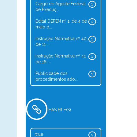
Cargo de Agente Federal
1
de Execuç...
Edital DEPEN nº 1, de 4 de
1
maio d...
Instrução Normativa nº 40,
1
de 11 ...
Instrução Normativa nº 41,
1
de 16 ...
Publicidade dos
1
procedimentos ado...
HAS FILE(S)
true
1