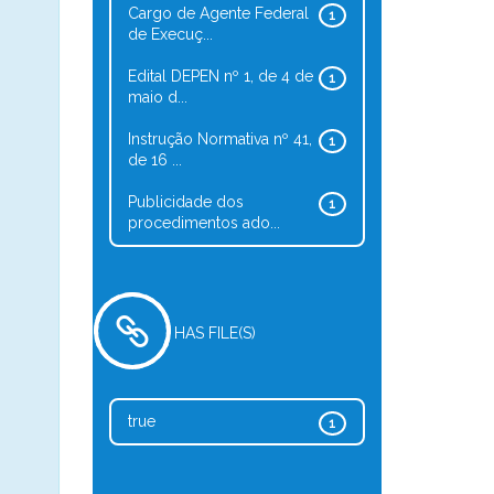
Cargo de Agente Federal
1
de Execuç...
Edital DEPEN nº 1, de 4 de
1
maio d...
Instrução Normativa nº 41,
1
de 16 ...
Publicidade dos
1
procedimentos ado...
HAS FILE(S)
true
1