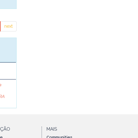
next
a
RA
AÇÃO
MAIS
te
Communities