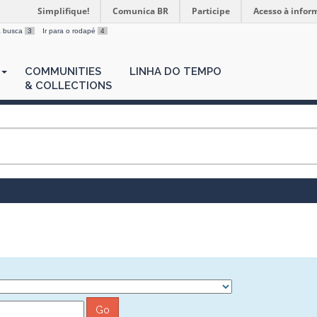
Simplifique!
Comunica BR
Participe
Acesso à infor
 a busca
3
Ir para o rodapé
4
COMMUNITIES
LINHA DO TEMPO
& COLLECTIONS