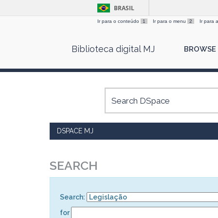
BRASIL
Ir para o conteúdo
1
Ir para o menu
2
Ir para
Skip
Biblioteca digital MJ
BROWSE
navigation
DSPACE MJ
SEARCH
Search:
for