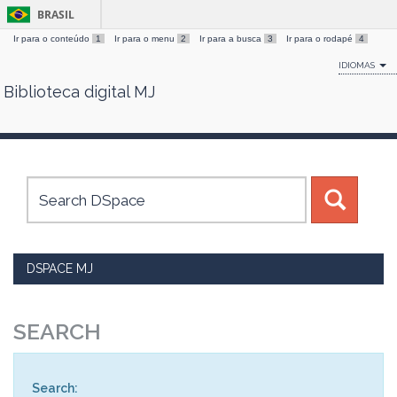
BRASIL
Ir para o conteúdo
1
Ir para o menu
2
Ir para a busca
3
Ir para o rodapé
4
IDIOMAS
Biblioteca digital MJ
Skip
navigation
DSPACE MJ
SEARCH
Search: