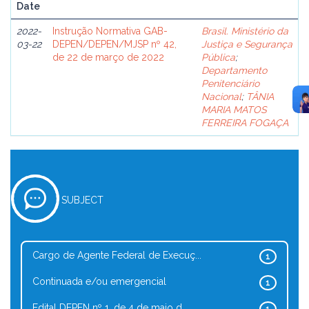
Date
2022-
Instrução Normativa GAB-
Brasil. Ministério da
03-22
DEPEN/DEPEN/MJSP nº 42,
Justiça e Segurança
de 22 de março de 2022
Pública
;
Departamento
Penitenciário
Nacional
;
TÂNIA
MARIA MATOS
FERREIRA FOGAÇA
SUBJECT
Cargo de Agente Federal de Execuç...
1
Continuada e/ou emergencial
1
Edital DEPEN nº 1, de 4 de maio d...