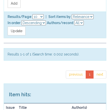
Results/Page
|
Sort items by
In order
Authors/record
Results 1-1 of 1 (Search time: 0.002 seconds).
previous
1
next
Item hits:
Issue
Title
Author(s)