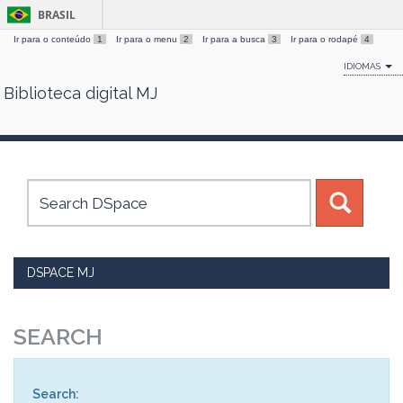
BRASIL
Ir para o conteúdo
1
Ir para o menu
2
Ir para a busca
3
Ir para o rodapé
4
IDIOMAS
Biblioteca digital MJ
Skip
navigation
DSPACE MJ
SEARCH
Search: