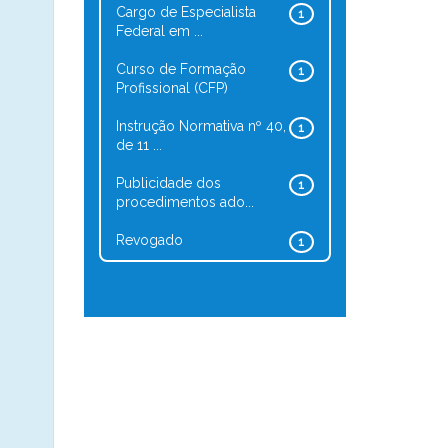
Cargo de Especialista
1
Federal em ...
Curso de Formação
1
Profissional (CFP)
Instrução Normativa nº 40,
1
de 11 ...
Publicidade dos
1
procedimentos ado...
Revogado
1