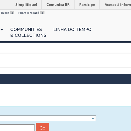
Simplifique!
Comunica BR
Participe
Acesso à infor
 a busca
3
Ir para o rodapé
4
COMMUNITIES
LINHA DO TEMPO
& COLLECTIONS