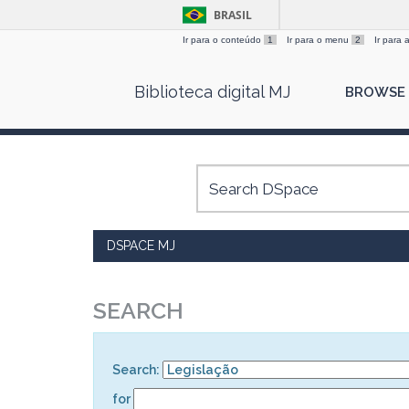
BRASIL
Ir para o conteúdo
1
Ir para o menu
2
Ir para
Skip
Biblioteca digital MJ
BROWSE
navigation
DSPACE MJ
SEARCH
Search:
for