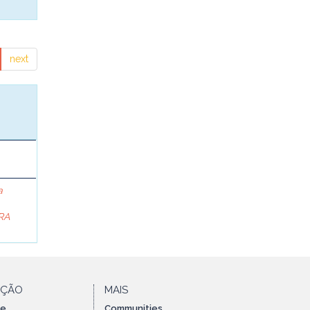
next
a
RA
AÇÃO
MAIS
te
Communities