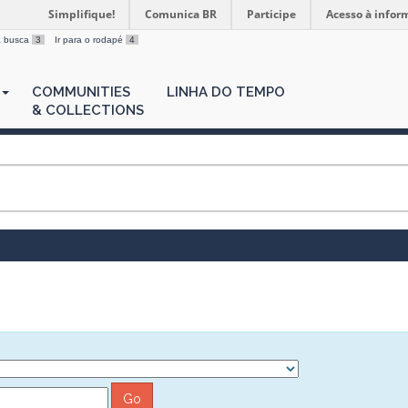
Simplifique!
Comunica BR
Participe
Acesso à infor
 a busca
3
Ir para o rodapé
4
COMMUNITIES
LINHA DO TEMPO
& COLLECTIONS