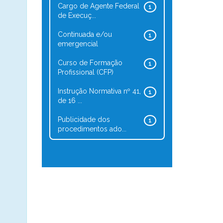
Cargo de Agente Federal
1
de Execuç...
Continuada e/ou
1
emergencial
Curso de Formação
1
Profissional (CFP)
Instrução Normativa nº 41,
1
de 16 ...
Publicidade dos
1
procedimentos ado...