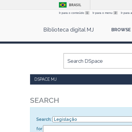
BRASIL
Ir para o conteúdo
1
Ir para o menu
2
Ir para
Skip
Biblioteca digital MJ
BROWSE
navigation
DSPACE MJ
SEARCH
Search:
for