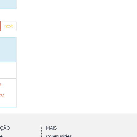
next
a
RA
AÇÃO
MAIS
te
Communities